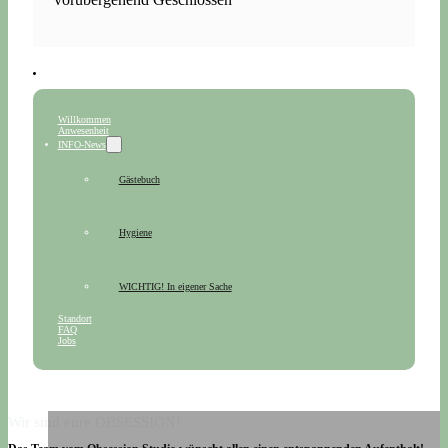
Willkommen
Anwesenheit
INFO-News
Gästebuch
Hygiene
WICHTIG! In eigener Sache
Standort
FAQ
Jobs
Wir sind eure OBSESSION!