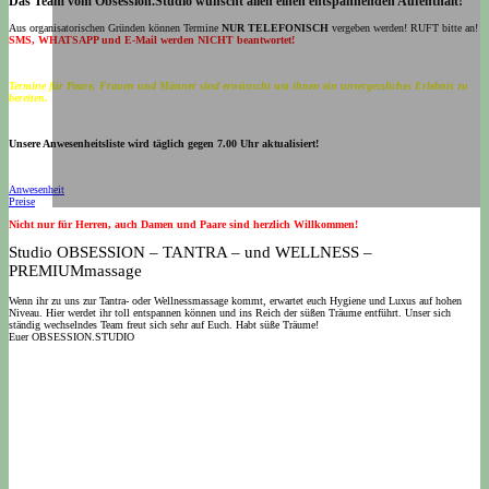
Das Team vom Obsession.Studio wünscht allen einen entspannenden Aufenthalt!
Aus organisatorischen Gründen können Termine
NUR TELEFONISCH
vergeben werden! RUFT bitte an!
SMS, WHATSAPP und E-Mail werden NICHT beantwortet!
Termine für Paare, Frauen und Männer sind erwünscht um ihnen ein unvergessliches Erlebnis zu
bereiten.
Unsere Anwesenheitsliste wird täglich gegen 7.00 Uhr aktualisiert!
Anwesenheit
Preise
Nicht nur für Herren, auch Damen und Paare sind herzlich Willkommen!
Studio OBSESSION – TANTRA – und WELLNESS –
PREMIUMmassage
Wenn ihr zu uns zur Tantra- oder Wellnessmassage kommt, erwartet euch Hygiene und Luxus auf hohen
Niveau. Hier werdet ihr toll entspannen können und ins Reich der süßen Träume entführt. Unser sich
ständig wechselndes Team freut sich sehr auf Euch. Habt süße Träume!
Euer OBSESSION.STUDIO