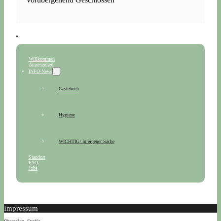
Willkommen
Anwesenheit
INFO-News
Gästebuch
Hygiene
WICHTIG! In eigener Sache
Standort
FAQ
Jobs
Impressum