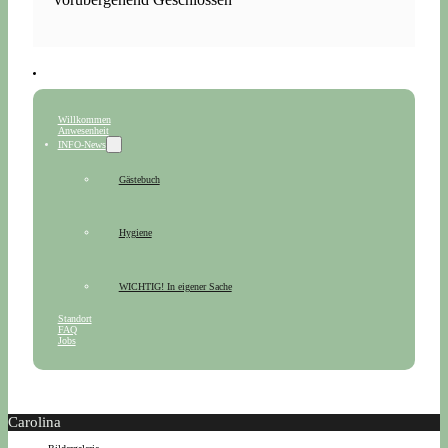
Willkommen
Anwesenheit
INFO-News
Gästebuch
Hygiene
WICHTIG! In eigener Sache
Standort
FAQ
Jobs
Carolina