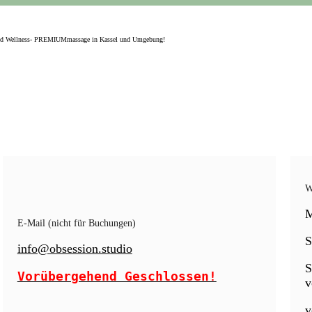
nd Wellness- PREMIUMmassage in Kassel und Umgebung!
W
E-Mail (nicht für Buchungen)
S
info@obsession.studio
S
Vorübergehend Geschlossen!
v
v